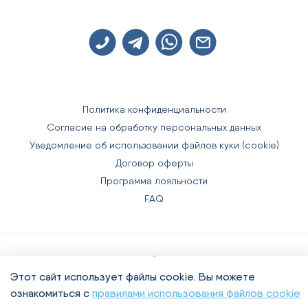
Политика конфиденциальности
Согласие на обработку персональных данных
Уведомление об использовании файлов куки (cookie)
Договор оферты
Программа лояльности
FAQ
DentalStuff © 2016-2024
Этот сайт использует файлы cookie. Вы можете
Москва, ул.Генерала Белобородова, д.21
ознакомиться с
правилами использования файлов cookie
Дизайн сайта
RDigital