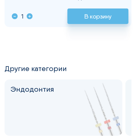
В корзину
Другие категории
Эндодонтия
С
н
2