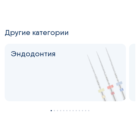
Другие категории
Эндодонтия
С
н
2