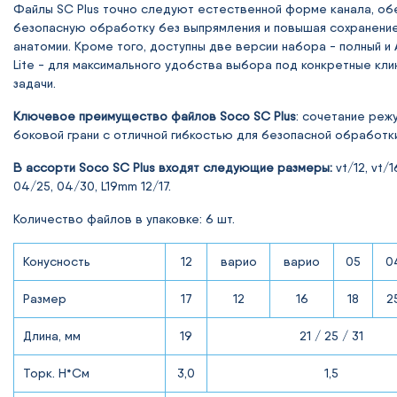
Файлы SC Plus точно следуют естественной форме канала, об
безопасную обработку без выпрямления и повышая сохранени
анатомии. Кроме того, доступны две версии набора - полный и 
Lite - для максимального удобства выбора под конкретные кли
задачи.
Ключевое преимущество файлов Soco SC Plus
: сочетание реж
боковой грани с отличной гибкостью для безопасной обработки
В ассорти Soco SC Plus
входят следующие размеры:
vt/12, vt/1
04/25, 04/30, L19mm 12/17.
Количество файлов в упаковке: 6 шт.
Конусность
12
варио
варио
05
0
Размер
17
12
16
18
2
Длина, мм
19
21 / 25 / 31
Торк. Н*Cм
3,0
1,5