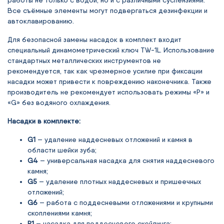
работы не только с водой, но и с различными суспензиями.
Все съёмные элементы могут подвергаться дезинфекции и
автоклавированию.
Для безопасной замены насадок в комплект входит
специальный динамометрический ключ TW-1L. Использование
стандартных металлических инструментов не
рекомендуется, так как чрезмерное усилие при фиксации
насадки может привести к повреждению наконечника. Также
производитель не рекомендует использовать режимы «P» и
«G» без водяного охлаждения.
Насадки в комплекте:
G1
— удаление наддесневых отложений и камня в
области шейки зуба;
G4
— универсальная насадка для снятия наддесневого
камня;
G5
— удаление плотных наддесневых и пришеечных
отложений;
G6
— работа с поддесневыми отложениями и крупными
скоплениями камня;
P1
— насадка для поддесневого скейлинга;