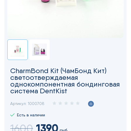
CharmBond Kit (ЧамБонд Кит)
cветоотверждаемая
однокомпонентная бондинговая
система DentKist
Артикул:
1000708
Есть в наличии
1390
1600
руб.