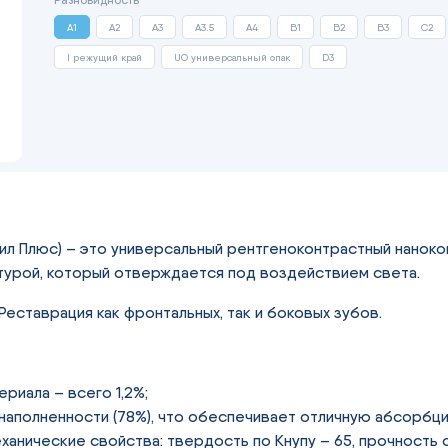
A1
A2
A3
A3.5
A4
B1
B2
B3
C2
I режущий край
UO универсальный опак
D3
мФил Плюс) – это универсальный рентгеноконтрастный наноко
турой, который отверждается под воздействием света.
Реставрация как фронтальных, так и боковых зубов.
ериала – всего 1,2%;
наполненности (78%), что обеспечивает отличную абсорбц
анические свойства: твердость по Кнупу – 65, прочность 