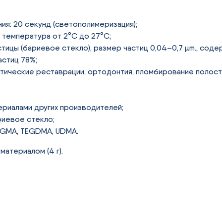
я: 20 секунд (светополимеризация);
: температура от 2°C до 27°C;
тицы (бариевое стекло), размер частиц 0,04–0,7 µm., соде
астиц 78%;
тические реставрации, ортодонтия, пломбирование полосте
риалами других производителей;
риевое стекло;
-GMA, TEGDMA, UDMA.
материалом (4 г).