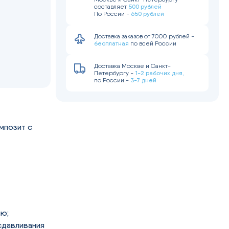
500 рублей
составляет
650 рублей
По России -
Доставка заказов от 7000 рублей -
бесплатная
по всей России
Доставка Москве и Санкт-
1-2 рабочих дня,
Петербургу -
3-7 дней
по России -
мпозит с
ию;
сдавливания