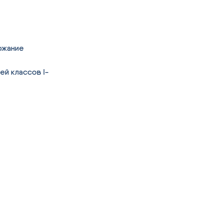
ржание
й классов I-