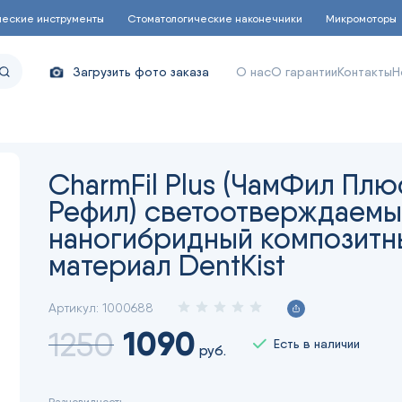
ческие инструменты
Стоматологические наконечники
Микромоторы
Загрузить фото заказа
О нас
О гарантии
Контакты
Н
CharmFil Plus (ЧамФил Плю
Рефил) светоотверждаемы
наногибридный композитн
материал DentKist
Артикул:
1000688
1090
1250
Есть в наличии
руб.
Разновидность