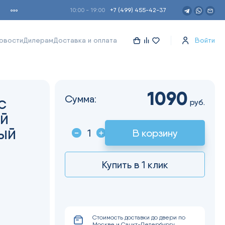
10:00 - 19:00
+7 (499) 455-42-37
овости
Дилерам
Доставка и оплата
Войти
1090
Сумма:
с
руб.
й
ый
В корзину
Купить в 1 клик
Стоимость доставки до двери по
Москве и Санкт-Петербургу