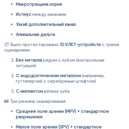
Микротрещина корня
Истмус
между каналами
Узкий дополнительный канал
Апикальная дельта
📦 Было протестировано
10 КЛКТ-устройств
с тремя
сценариями:
Без металла
рядом с зубом (контрольная
ситуация)
С эндодонтическим металлом
(например,
гуттаперчей с серебряным штифтом)
С имплантом
вблизи зуба
📸 Три режима сканирования:
Среднее поле зрения (MPV) + стандартное
разрешение
Малое поле зрения (SPV) + стандартное