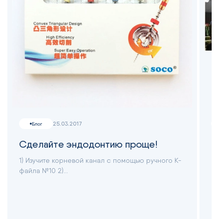
25.03.2017
Блог
Сделайте эндодонтию проще!
Ф
1) Изучите корневой канал с помощью ручного К-
В 
файла №10 2)...
вы