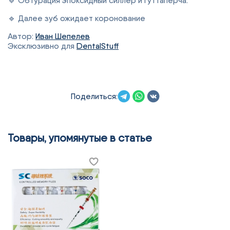
🔹 Обтурация эпоксидный силлер и гуттаперча.
🔹 Далее зуб ожидает коронование
Автор:
Иван Шепелев
Эксклюзивно для
DentalStuff
Поделиться:
Товары, упомянутые в статье