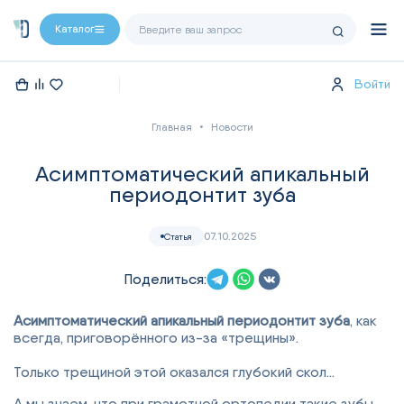
Каталог
Войти
Главная
Новости
Асимптоматический апикальный
периодонтит зуба
07.10.2025
Статья
Поделиться:
Асимптоматический апикальный периодонтит зуба
, как
всегда, приговорённого из-за «трещины».
Только трещиной этой оказался глубокий скол...
А мы знаем, что при грамотной ортопедии такие зубы