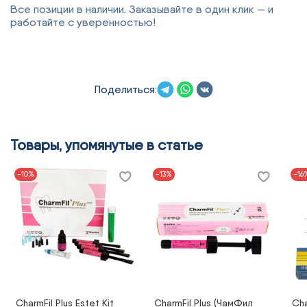
Все позиции в наличии. Заказывайте в один клик — и
работайте с уверенностью!
Поделиться:
Товары, упомянутые в статье
-10%
-13%
-16
CharmFil Plus Estet Kit
CharmFil Plus (ЧамФил
Cha