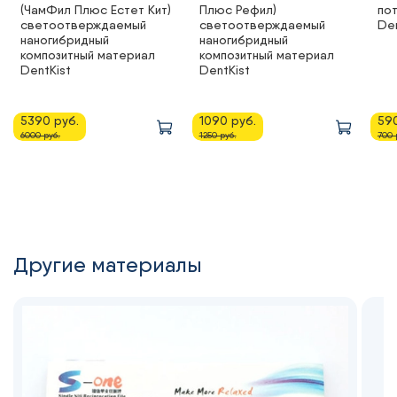
(ЧамФил Плюс Естет Кит)
Плюс Рефил)
по
светоотверждаемый
светоотверждаемый
Den
наногибридный
наногибридный
композитный материал
композитный материал
DentKist
DentKist
5390 руб.
1090 руб.
590
6000 руб.
1250 руб.
700 
Другие материалы