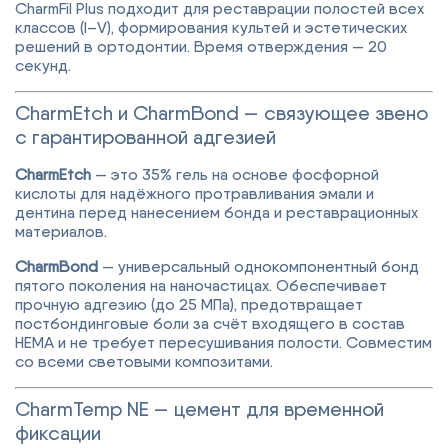
CharmFil Plus подходит для реставрации полостей всех
классов (I–V), формирования культей и эстетических
решений в ортодонтии. Время отверждения — 20
секунд.
CharmEtch и CharmBond — связующее звено
с гарантированной адгезией
CharmEtch
— это 35% гель на основе фосфорной
кислоты для надёжного протравливания эмали и
дентина перед нанесением бонда и реставрационных
материалов.
CharmBond
— универсальный однокомпонентный бонд
пятого поколения на наночастицах. Обеспечивает
прочную адгезию (до 25 МПа), предотвращает
постбондинговые боли за счёт входящего в состав
HEMA и не требует пересушивания полости. Совместим
со всеми световыми композитами.
CharmTemp NE — цемент для временной
фиксации