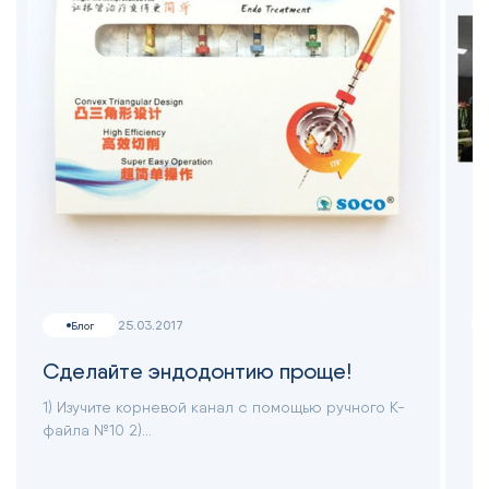
25.03.2017
Блог
Сделайте эндодонтию проще!
Ф
1) Изучите корневой канал с помощью ручного К-
В 
файла №10 2)...
вы